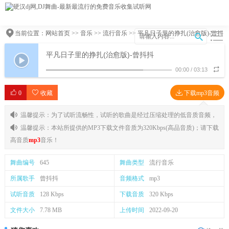
当前位置：
网站首页
>>
音乐
>>
流行音乐
>> 平凡日子里的挣扎(治愈版)-曾抖
抖
平凡日子里的挣扎(治愈版)-曾抖抖
00:00
/
03:13
0
收藏
下载mp3音频
温馨提示：为了试听流畅性，试听的歌曲是经过压缩处理的低音质音频，
温馨提示：本站所提供的MP3下载文件音质为320Kbps(高品音质)；请下载
高音质
mp3
音乐！
舞曲编号
645
舞曲类型
流行音乐
所属歌手
曾抖抖
音频格式
mp3
试听音质
128 Kbps
下载音质
320 Kbps
文件大小
7.78 MB
上传时间
2022-09-20