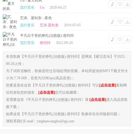
Uu - 夏天的风
流行音乐
Uu
2020-04-25
艺涛、梁剑东 - 夜色
流行音乐
艺涛.梁剑东
2019-05-05
平凡日子里的挣扎(治愈版)-曾抖抖
流行音乐
曾抖抖
2022-09-20
本首歌曲【平凡日子里的挣扎(治愈版)-曾抖抖】是网友【硬汉音乐】于2022-
09-20上传；
为了试听流畅性，歌曲是经过压缩处理的音频，本站所提供的MP3下载文件大
小为:7.78 MB，音质为320Kbps(高品音质)；
您要是喜欢这首【平凡日子里的挣扎(治愈版)-曾抖抖】可以
[点击这里]
复制网
址转发给您的朋友，
[点击这里]
也可以收藏哦；
若需要这首《平凡日子里的挣扎(治愈版)-曾抖抖》请
[点击这里]
进入高品质歌
曲下载；
如果这首【平凡日子里的挣扎(治愈版)-曾抖抖】歌曲存在任何版权问题；
请联系我们E-mail：yinghanwangluo@qq.com