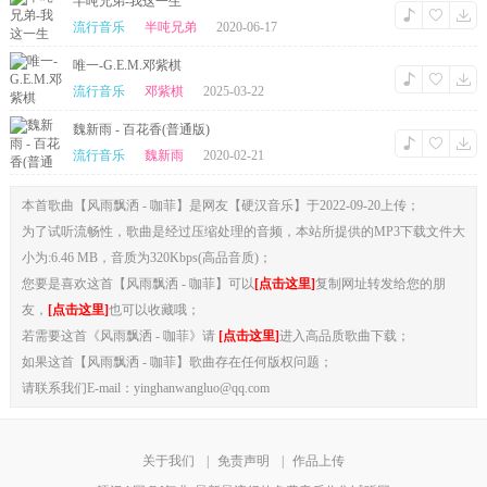
半吨兄弟-我这一生
流行音乐
半吨兄弟
2020-06-17
唯一-G.E.M.邓紫棋
流行音乐
邓紫棋
2025-03-22
魏新雨 - 百花香(普通版)
流行音乐
魏新雨
2020-02-21
本首歌曲【风雨飘洒 - 咖菲】是网友【硬汉音乐】于2022-09-20上传；
为了试听流畅性，歌曲是经过压缩处理的音频，本站所提供的MP3下载文件大
小为:6.46 MB，音质为320Kbps(高品音质)；
您要是喜欢这首【风雨飘洒 - 咖菲】可以
[点击这里]
复制网址转发给您的朋
友，
[点击这里]
也可以收藏哦；
若需要这首《风雨飘洒 - 咖菲》请
[点击这里]
进入高品质歌曲下载；
如果这首【风雨飘洒 - 咖菲】歌曲存在任何版权问题；
请联系我们E-mail：yinghanwangluo@qq.com
关于我们
|
免责声明
|
作品上传