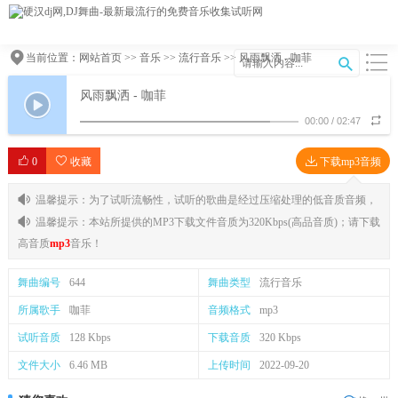
当前位置：
网站首页
>>
音乐
>>
流行音乐
>> 风雨飘洒 - 咖菲
风雨飘洒 - 咖菲
00:00
/
02:47
0
收藏
下载mp3音频
温馨提示：为了试听流畅性，试听的歌曲是经过压缩处理的低音质音频，
温馨提示：本站所提供的MP3下载文件音质为320Kbps(高品音质)；请下载
高音质
mp3
音乐！
舞曲编号
644
舞曲类型
流行音乐
所属歌手
咖菲
音频格式
mp3
试听音质
128 Kbps
下载音质
320 Kbps
文件大小
6.46 MB
上传时间
2022-09-20