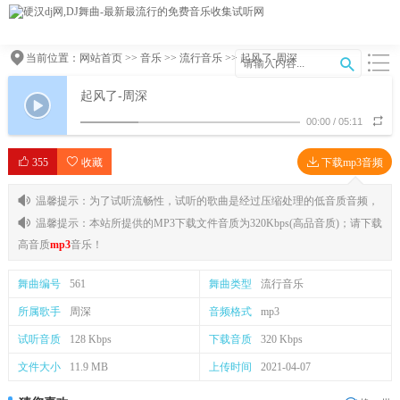
当前位置：
网站首页
>>
音乐
>>
流行音乐
>> 起风了-周深
起风了-周深
00:00
/
05:11
355
收藏
下载mp3音频
温馨提示：为了试听流畅性，试听的歌曲是经过压缩处理的低音质音频，
温馨提示：本站所提供的MP3下载文件音质为320Kbps(高品音质)；请下载
高音质
mp3
音乐！
舞曲编号
561
舞曲类型
流行音乐
所属歌手
周深
音频格式
mp3
试听音质
128 Kbps
下载音质
320 Kbps
文件大小
11.9 MB
上传时间
2021-04-07