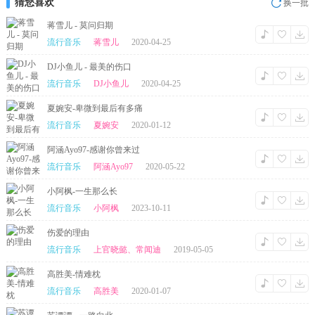
猜您喜欢
换一批
蒋雪儿 - 莫问归期
流行音乐
蒋雪儿
2020-04-25
DJ小鱼儿 - 最美的伤口
流行音乐
DJ小鱼儿
2020-04-25
夏婉安-卑微到最后有多痛
流行音乐
夏婉安
2020-01-12
阿涵Ayo97-感谢你曾来过
流行音乐
阿涵Ayo97
2020-05-22
小阿枫-一生那么长
流行音乐
小阿枫
2023-10-11
伤爱的理由
流行音乐
上官晓懿、常闻迪
2019-05-05
高胜美-情难枕
流行音乐
高胜美
2020-01-07