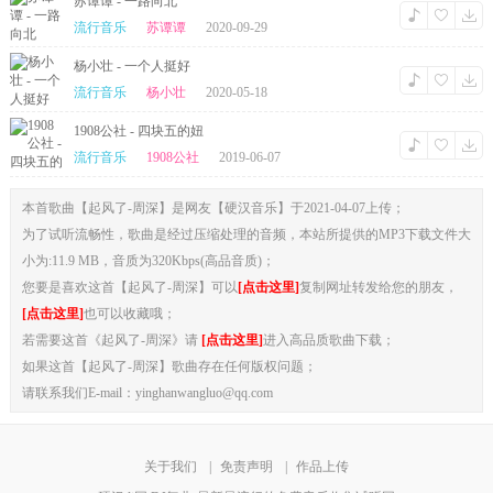
苏谭谭 - 一路向北
流行音乐
苏谭谭
2020-09-29
杨小壮 - 一个人挺好
流行音乐
杨小壮
2020-05-18
1908公社 - 四块五的妞
流行音乐
1908公社
2019-06-07
本首歌曲【起风了-周深】是网友【硬汉音乐】于2021-04-07上传；
为了试听流畅性，歌曲是经过压缩处理的音频，本站所提供的MP3下载文件大
小为:11.9 MB，音质为320Kbps(高品音质)；
您要是喜欢这首【起风了-周深】可以
[点击这里]
复制网址转发给您的朋友，
[点击这里]
也可以收藏哦；
若需要这首《起风了-周深》请
[点击这里]
进入高品质歌曲下载；
如果这首【起风了-周深】歌曲存在任何版权问题；
请联系我们E-mail：yinghanwangluo@qq.com
关于我们
|
免责声明
|
作品上传