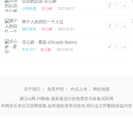
以后的以后-庄心妍
心情伤感
庄心妍
2022-09-23
两个人的回忆一个人过
流行音乐
庄心妍
2019-05-12
庄心妍 - 爱囚 (DJcandy Remix)
中文 D J
庄心妍
2019-05-05
关于我们
|
免责声明
|
作品上传
|
网站地图
硬汉dj网,DJ舞曲-最新最流行的免费音乐收集试听网
本网音乐来自互联网搜集,如有侵权请来信告知,我们会立即删除权益内容