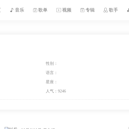
页
音乐
歌单
视频
专辑
歌手
性别：
语言：
星座：
人气：9246