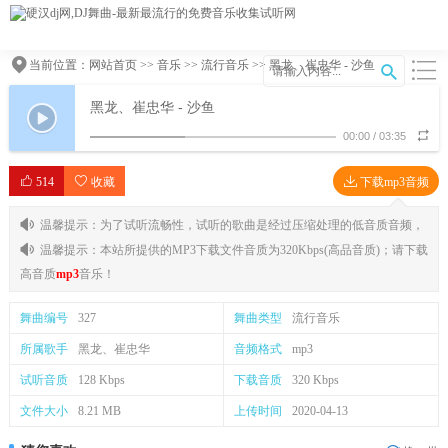
当前位置：
网站首页
>>
音乐
>>
流行音乐
>> 黑龙、崔忠华 - 沙鱼
黑龙、崔忠华 - 沙鱼
00:00
/
03:35
514
收藏
下载mp3音频
温馨提示：为了试听流畅性，试听的歌曲是经过压缩处理的低音质音频，
温馨提示：本站所提供的MP3下载文件音质为320Kbps(高品音质)；请下载
高音质
mp3
音乐！
舞曲编号
327
舞曲类型
流行音乐
所属歌手
黑龙、崔忠华
音频格式
mp3
试听音质
128 Kbps
下载音质
320 Kbps
文件大小
8.21 MB
上传时间
2020-04-13