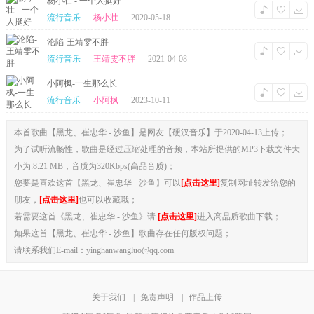
杨小壮 - 一个人挺好
流行音乐
杨小壮
2020-05-18
沦陷-王靖雯不胖
流行音乐
王靖雯不胖
2021-04-08
小阿枫-一生那么长
流行音乐
小阿枫
2023-10-11
本首歌曲【黑龙、崔忠华 - 沙鱼】是网友【硬汉音乐】于2020-04-13上传；
为了试听流畅性，歌曲是经过压缩处理的音频，本站所提供的MP3下载文件大
小为:8.21 MB，音质为320Kbps(高品音质)；
您要是喜欢这首【黑龙、崔忠华 - 沙鱼】可以
[点击这里]
复制网址转发给您的
朋友，
[点击这里]
也可以收藏哦；
若需要这首《黑龙、崔忠华 - 沙鱼》请
[点击这里]
进入高品质歌曲下载；
如果这首【黑龙、崔忠华 - 沙鱼】歌曲存在任何版权问题；
请联系我们E-mail：yinghanwangluo@qq.com
关于我们
|
免责声明
|
作品上传