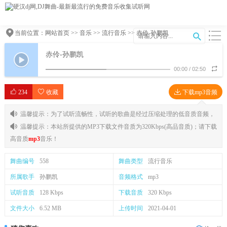
当前位置：
网站首页
>>
音乐
>>
流行音乐
>> 赤伶-孙鹏凯
赤伶-孙鹏凯
00:00
/
02:50
234
收藏
下载mp3音频
温馨提示：为了试听流畅性，试听的歌曲是经过压缩处理的低音质音频，
温馨提示：本站所提供的MP3下载文件音质为320Kbps(高品音质)；请下载
高音质
mp3
音乐！
舞曲编号
558
舞曲类型
流行音乐
所属歌手
孙鹏凯
音频格式
mp3
试听音质
128 Kbps
下载音质
320 Kbps
文件大小
6.52 MB
上传时间
2021-04-01