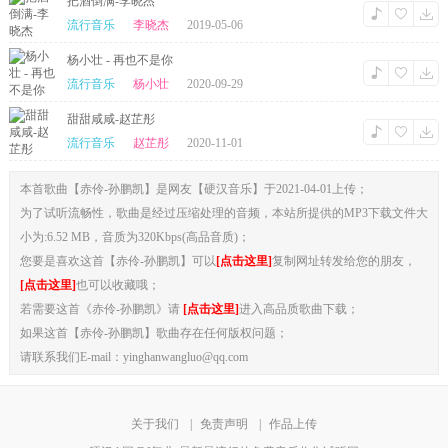
把酒倒满-李晓杰
流行音乐
李晓杰
2019-05-06
杨小壮 - 再也不是你
流行音乐
杨小壮
2020-09-29
甜甜咸咸-赵芷彤
流行音乐
赵芷彤
2020-11-01
本首歌曲【赤伶-孙鹏凯】是网友【硬汉音乐】于2021-04-01上传；
为了试听流畅性，歌曲是经过压缩处理的音频，本站所提供的MP3下载文件大
小为:6.52 MB，音质为320Kbps(高品音质)；
您要是喜欢这首【赤伶-孙鹏凯】可以
[点击这里]
复制网址转发给您的朋友，
[点击这里]
也可以收藏哦；
若需要这首《赤伶-孙鹏凯》请
[点击这里]
进入高品质歌曲下载；
如果这首【赤伶-孙鹏凯】歌曲存在任何版权问题；
请联系我们E-mail：yinghanwangluo@qq.com
关于我们
|
免责声明
|
作品上传