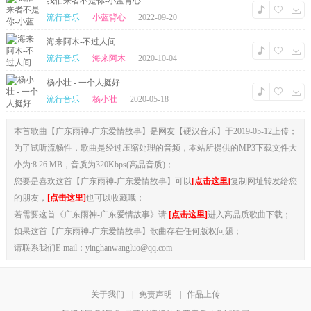
我怕来者不是你-小蓝背心
流行音乐
小蓝背心
2022-09-20
海来阿木-不过人间
流行音乐
海来阿木
2020-10-04
杨小壮 - 一个人挺好
流行音乐
杨小壮
2020-05-18
本首歌曲【广东雨神-广东爱情故事】是网友【硬汉音乐】于2019-05-12上传；
为了试听流畅性，歌曲是经过压缩处理的音频，本站所提供的MP3下载文件大
小为:8.26 MB，音质为320Kbps(高品音质)；
您要是喜欢这首【广东雨神-广东爱情故事】可以
[点击这里]
复制网址转发给您
的朋友，
[点击这里]
也可以收藏哦；
若需要这首《广东雨神-广东爱情故事》请
[点击这里]
进入高品质歌曲下载；
如果这首【广东雨神-广东爱情故事】歌曲存在任何版权问题；
请联系我们E-mail：yinghanwangluo@qq.com
关于我们
|
免责声明
|
作品上传