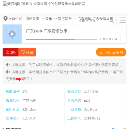
当前位置：
网站首页
>>
音乐
>>
流行音乐
>> 广东雨神-广东爱情故事
广东雨神-广东爱情故事
00:00
/
03:34
296
收藏
下载mp3音频
温馨提示：为了试听流畅性，试听的歌曲是经过压缩处理的低音质音频，
温馨提示：本站所提供的MP3下载文件音质为320Kbps(高品音质)；请下载
高音质
mp3
音乐！
舞曲编号
273
舞曲类型
流行音乐
所属歌手
广东雨神
音频格式
mp3
试听音质
128 Kbps
下载音质
320 Kbps
文件大小
8.26 MB
上传时间
2019-05-12