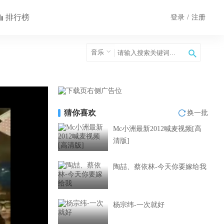
排行榜
登录
/
注册
音乐
猜你喜欢
换一批
Mc小洲最新2012喊麦视频[高
清版]
陶喆、蔡依林-今天你要嫁给我
杨宗纬-一次就好