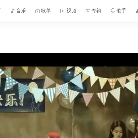
页
音乐
歌单
视频
专辑
歌手