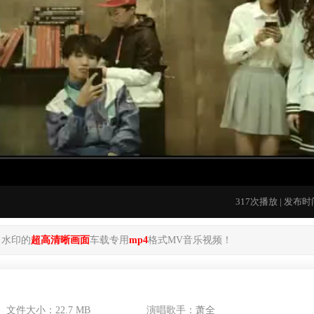
317次播放 | 发布时间
角水印的
超高清晰画面
车载专用
mp4
格式MV音乐视频！
文件大小：22.7 MB
演唱歌手：萧全