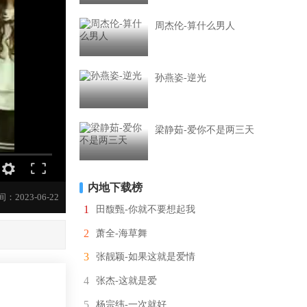
周杰伦-算什么男人
孙燕姿-逆光
梁静茹-爱你不是两三天
内地下载榜
：2023-06-22
1
田馥甄-你就不要想起我
2
萧全-海草舞
3
张靓颖-如果这就是爱情
4
张杰-这就是爱
5
杨宗纬-一次就好