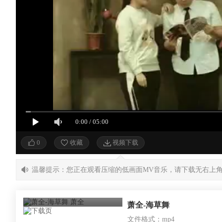
0:00
/
05:00
0
收藏
视频下载
温馨提示：您正在观看压缩的低画面MV音乐，请下载无右上
萧全-海草舞
文件格式：mp4