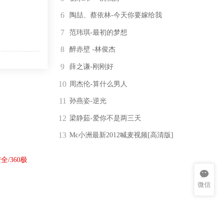
6
陶喆、蔡依林-今天你要嫁给我
7
范玮琪-最初的梦想
8
醉赤壁 -林俊杰
9
薛之谦-刚刚好
10
周杰伦-算什么男人
11
孙燕姿-逆光
12
梁静茹-爱你不是两三天
13
Mc小洲最新2012喊麦视频[高清版]
全/360极
微信