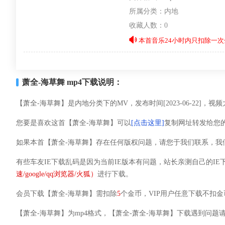
所属分类：
内地
收藏人数：0
本首音乐24小时内只扣除一次
萧全-海草舞 mp4下载说明：
【萧全-海草舞】是内地分类下的MV，发布时间[2023-06-22]，视频大小
您要是喜欢这首【萧全-海草舞】可以
[点击这里]
复制网址转发给您
如果本首【萧全-海草舞】存在任何版权问题，请您于我们联系，我
有些车友IE下载乱码是因为当前IE版本有问题，站长亲测自己的IE
速/google/qq浏览器/火狐）
进行下载。
会员下载【萧全-海草舞】需扣除
5
个金币，VIP用户任意下载不扣金
【萧全-海草舞】为mp4格式，【萧全-萧全-海草舞】下载遇到问题请联系