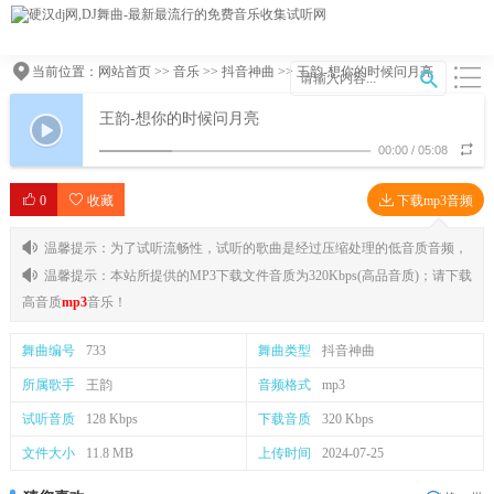
当前位置：
网站首页
>>
音乐
>>
抖音神曲
>> 王韵-想你的时候问月亮
王韵-想你的时候问月亮
00:00
/
05:08
0
收藏
下载mp3音频
温馨提示：为了试听流畅性，试听的歌曲是经过压缩处理的低音质音频，
温馨提示：本站所提供的MP3下载文件音质为320Kbps(高品音质)；请下载
高音质
mp3
音乐！
舞曲编号
733
舞曲类型
抖音神曲
所属歌手
王韵
音频格式
mp3
试听音质
128 Kbps
下载音质
320 Kbps
文件大小
11.8 MB
上传时间
2024-07-25