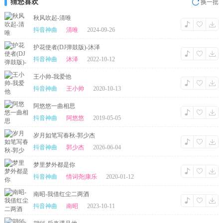
猜您喜欢
换一批
秋风吹起-清唯
抖音神曲
清唯
2024-09-26
护花使者(DJ弹鼓版)-沐泽
抖音神曲
沐泽
2022-10-12
王小帅-我爱他
抖音神曲
王小帅
2020-10-13
阿悠悠一曲相思
抖音神曲
阿悠悠
2019-05-05
岁月如笔写春秋-郭少杰
抖音神曲
郭少杰
2026-06-04
梦里梦外都是你
抖音神曲
情词尧|康乐
2020-01-12
南昭-我借红尘二两酒
抖音神曲
南昭
2023-10-11