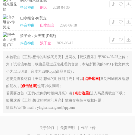
胡66-后来遇见他
抖音神曲
胡66
2020-04-30
山水组合-你莫走
抖音神曲
山水组合
2020-06-18
浪子金 - 大天蓬 (DJ版)
抖音神曲
浪子金
2021-03-12
本首歌曲【王韵-想你的时候问月亮】是网友【硬汉音乐】于2024-07-25上传；
为了试听流畅性，歌曲是经过压缩处理的音频，本站所提供的MP3下载文件大
小为:11.8 MB，音质为320Kbps(高品音质)；
您要是喜欢这首【王韵-想你的时候问月亮】可以
[点击这里]
复制网址转发给您
的朋友，
[点击这里]
也可以收藏哦；
若需要这首《王韵-想你的时候问月亮》请
[点击这里]
进入高品质歌曲下载；
如果这首【王韵-想你的时候问月亮】歌曲存在任何版权问题；
请联系我们E-mail：yinghanwangluo@qq.com
关于我们
|
免责声明
|
作品上传