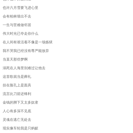
也许六月雪要飞进心里
会有柏林墙出不去
一生与苦难做邻居
伟大时光已夺走你什么
在人间有谁活着不像是一场炼狱
我不哭我已经没有尊严能放弃
当某天那些梦啊
溺死在人海里别难过让他去
这首歌就当是葬礼
挂在脸孔上是面具
流言比刀箭还锋利
金钱的脚下又太多奴隶
人心有多深不见底
灵魂在逃亡无处去
现实像车轮我是只蚂蚁