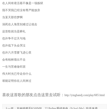
在人间有谁活着不像是一场炼狱
我不哭我已经没有尊严能放弃
当某天那些梦啊
溺死在人海里别难过让他去
这首歌就当是葬礼
也许争不过天与地
也许低下头会哭泣
也许六月雪要飞进心里
会有柏林墙出不去
一生与苦难做邻居
伟大时光已夺走你什么
谁能证明你在人间来过
喜欢这首歌的朋友点击这里去试听：
http://yinghandj.com/play/685.html
上一篇：
袁娅维携手KSHMR、22 Bullets重磅单曲《It Isn't Me》惊喜来袭