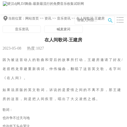
当前位置：
网站首页
>>
资讯
>>
音乐资讯
>> 在人间歌词-王建房
音乐资讯
喊麦麦词
在人间歌词-王建房
2023-05-08
热度:1027
因为被这首动人的歌曲和背后的故事所打动，王建房邀请了好友/
老搭档龙章建重新填词，仲伟编曲，翻唱了这首英文歌，名字叫
《在人间》。
如果说原版的英文歌词，诉说的是爱情之间的不离不弃，那王建
房的这首，则是把人间疾苦，唱出了大义凌然之感。
歌词：
也许争不过天与地
也许低下头会哭泣