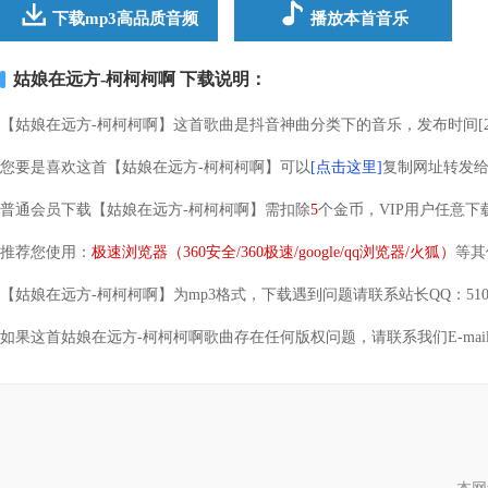
下载mp3高品质音频
播放本首音乐
姑娘在远方-柯柯柯啊 下载说明：
【姑娘在远方-柯柯柯啊】这首歌曲是抖音神曲分类下的音乐，发布时间[2023-
您要是喜欢这首【姑娘在远方-柯柯柯啊】可以
[点击这里]
复制网址转发
普通会员下载【姑娘在远方-柯柯柯啊】需扣除
5
个金币，VIP用户任意下
推荐您使用：
极速浏览器（360安全/360极速/google/qq浏览器/火狐）
等其
【姑娘在远方-柯柯柯啊】为mp3格式，下载遇到问题请联系站长QQ：51049
如果这首姑娘在远方-柯柯柯啊歌曲存在任何版权问题，请联系我们E-mail：yingh