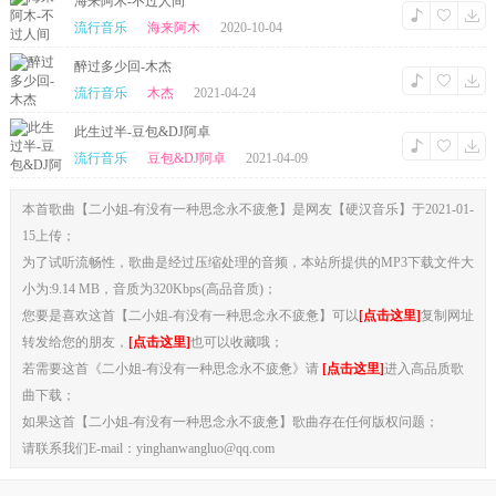
海来阿木-不过人间
流行音乐
海来阿木
2020-10-04
醉过多少回-木杰
流行音乐
木杰
2021-04-24
此生过半-豆包&DJ阿卓
流行音乐
豆包&DJ阿卓
2021-04-09
本首歌曲【二小姐-有没有一种思念永不疲惫】是网友【硬汉音乐】于2021-01-
15上传；
为了试听流畅性，歌曲是经过压缩处理的音频，本站所提供的MP3下载文件大
小为:9.14 MB，音质为320Kbps(高品音质)；
您要是喜欢这首【二小姐-有没有一种思念永不疲惫】可以
[点击这里]
复制网址
转发给您的朋友，
[点击这里]
也可以收藏哦；
若需要这首《二小姐-有没有一种思念永不疲惫》请
[点击这里]
进入高品质歌
曲下载；
如果这首【二小姐-有没有一种思念永不疲惫】歌曲存在任何版权问题；
请联系我们E-mail：yinghanwangluo@qq.com