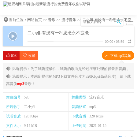
当前位置：
网站首页
>>
音乐
>>
流行音乐
>> 二小姐-有没有一种思念永不疲
惫
二小姐-有没有一种思念永不疲惫
00:00
/
03:59
658
收藏
下载mp3音频
温馨提示：为了试听流畅性，试听的歌曲是经过压缩处理的低音质音频，
温馨提示：本站所提供的MP3下载文件音质为320Kbps(高品音质)；请下载
高音质
mp3
音乐！
舞曲编号
520
舞曲类型
流行音乐
所属歌手
二小姐
音频格式
mp3
试听音质
128 Kbps
下载音质
320 Kbps
文件大小
9.14 MB
上传时间
2021-01-15